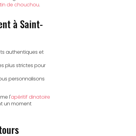
ratin de chouchou
.
nt à Saint-
ats authentiques et
s plus strictes pour
 nous personnalisons
me l'
apéritif dinatoire
ent un moment
ntours