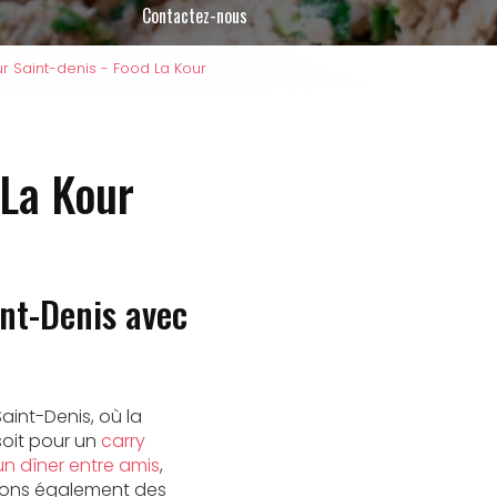
Contactez-nous
ur Saint-denis - Food La Kour
 La Kour
int-Denis avec
aint-Denis, où la
soit pour un
carry
n dîner entre amis
,
geons également des