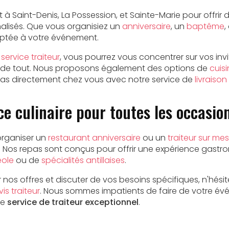
t à Saint-Denis, La Possession, et Sainte-Marie pour offrir
lisés. Que vous organisiez un
anniversaire
, un
baptême
,
aptée à votre événement.
e
service traiteur
, vous pourrez vous concentrer sur vos in
de tout. Nous proposons également des options de
cuis
pas directement chez vous avec notre service de
livraison
e culinaire pour toutes les occasio
organiser un
restaurant anniversaire
ou un
traiteur sur me
l. Nos repas sont conçus pour offrir une expérience gastro
éole
ou de
spécialités antillaises
.
r nos offres et discuter de vos besoins spécifiques, n'hés
is traiteur
. Nous sommes impatients de faire de votre 
re
service de traiteur exceptionnel
.