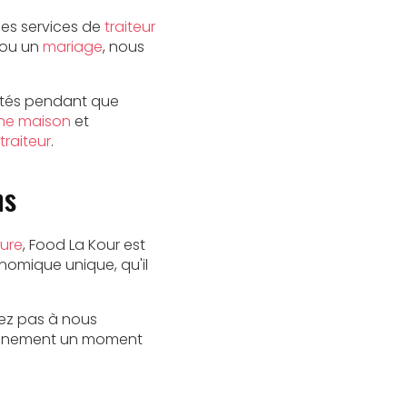
 des services de
traiteur
 ou un
mariage
, nous
vités pendant que
ine maison
et
 traiteur
.
ns
sure
, Food La Kour est
nomique unique, qu'il
itez pas à nous
événement un moment