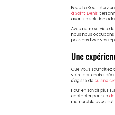
Food La Kour intervien
à Saint-Denis
personna
avons la solution ad
Avec notre service d
nous nous occupons 
pouvons livrer vos re
Une expérienc
Que vous souhaitiez 
votre partenaire idéa
s'agisse de
cuisine cr
Pour en savoir plus su
contacter pour un
dev
mémorable avec not