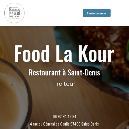
Aller
au
contenu
Contactez-nous
principal
Restaurant à Saint-Denis
Traiteur
06 92 94 42 94
4 rue du Général de Gaulle 97400 Saint-Denis