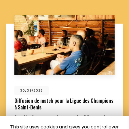
30/09/2025
Diffusion de match pour la Ligue des Champions
à Saint-Denis
Food La Kour vous informe de
la diffusion de
match pour la Ligue des Champions à Saint-
This site uses cookies and gives you control over
Denis
. Votre
restaurant
organise des diffusions