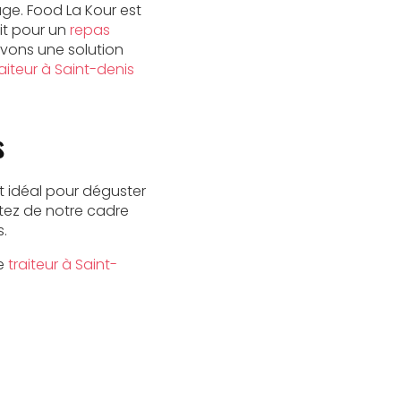
age. Food La Kour est
it pour un
repas
avons une solution
iteur à Saint-denis
s
it idéal pour déguster
fitez de notre cadre
.
re
traiteur à Saint-