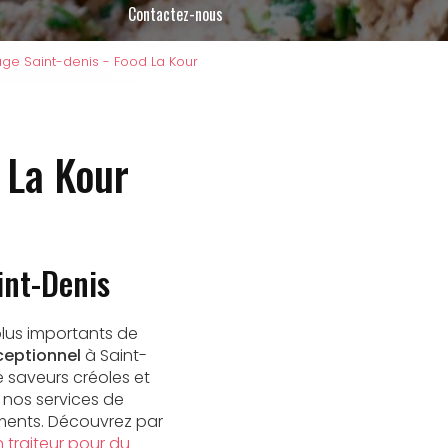
Contactez-nous
age Saint-denis - Food La Kour
 La Kour
int-Denis
plus importants de
xceptionnel
à Saint-
e saveurs créoles et
e nos services de
ments. Découvrez par
 traiteur pour du