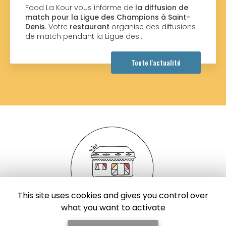
nouveau support
s informe de
la diffusion de
réalisé par la soc
gue des Champions à Saint-
souhaitant une agr
urant
organise des diffusions
 la Ligue des…
Toute l'actualité
This site uses cookies and gives you control over
what you want to activate
Restaurant à Saint-Denis