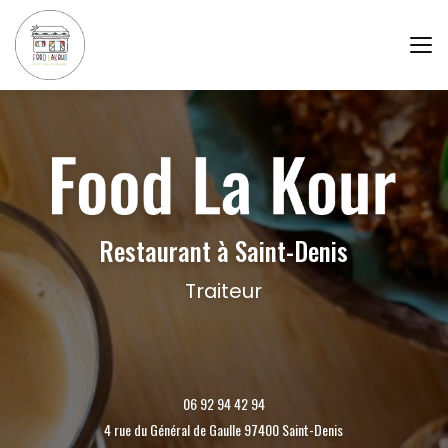
Aller
au
contenu
principal
Restaurant à Saint-Denis
Traiteur
06 92 94 42 94
4 rue du Général de Gaulle 97400 Saint-Denis