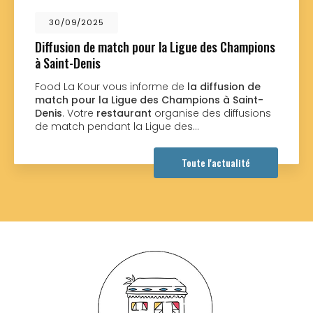
9/2025
01/0
on de match pour la Ligue des Champions
Nouvea
-Denis
Food L
nouvea
a Kour vous informe de
la diffusion de
réalisé
pour la Ligue des Champions à Saint-
souhait
Votre
restaurant
organise des diffusions
ch pendant la Ligue des…
Toute l'actualité