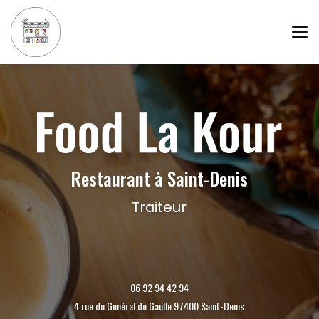
Aller
au
contenu
principal
Restaurant à Saint-Denis
Traiteur
06 92 94 42 94
4 rue du Général de Gaulle 97400 Saint-Denis