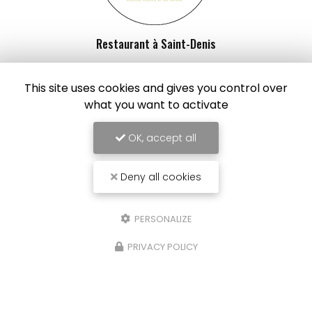
Restaurant à Saint-Denis
4 rue du Général de Gaulle
97400 Saint-Denis
This site uses cookies and gives you control over
what you want to activate
06 92 94 42 94
Lundi au vendredi :
OK, accept all
8h - 15h
Samedi : 8h - 14h
Deny all cookies
Suivez-nous sur les réseaux sociaux
PERSONALIZE
PRIVACY POLICY
Envoyez un message