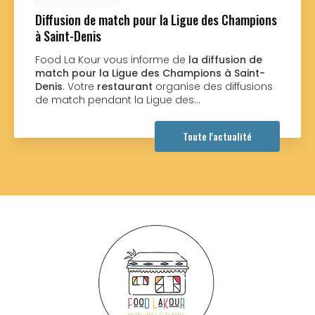
 match pour la Ligue des Champions
Nouveau sup
s
Food La Kou
nouveau su
r vous informe de
la diffusion de
réalisé par 
la Ligue des Champions à Saint-
souhaitant u
restaurant
organise des diffusions
ndant la Ligue des…
Toute l'actualité