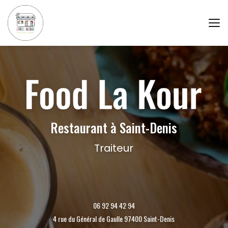
Aller
au
contenu
principal
Restaurant à Saint-Denis
Traiteur
06 92 94 42 94
4 rue du Général de Gaulle 97400 Saint-Denis