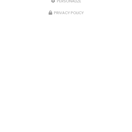
PERSONALIZE
Prénom
PRIVACY POLICY
Il reste
44
caractère(s)
Nom
Il reste
44
caractère(s)
Email
Téléphone
Message :