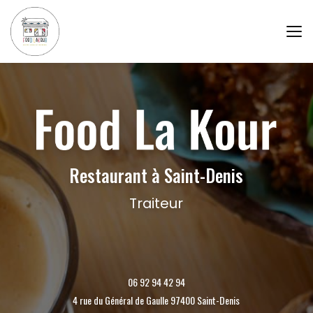
Aller
au
contenu
principal
Restaurant à Saint-Denis
Traiteur
06 92 94 42 94
4 rue du Général de Gaulle 97400 Saint-Denis