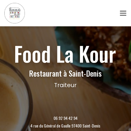
Aller
au
contenu
principal
Restaurant à Saint-Denis
Traiteur
06 92 94 42 94
4 rue du Général de Gaulle 97400 Saint-Denis