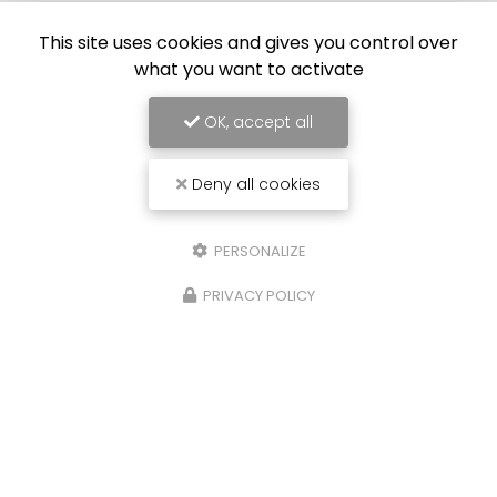
06 92 94 42 94
This site uses cookies and gives you control over
Lundi au vendredi :
what you want to activate
8h - 15h
Samedi : 8h - 14h
OK, accept all
Suivez-nous sur les réseaux sociaux
Deny all cookies
PERSONALIZE
PRIVACY POLICY
Envoyez un message
Prénom
Il reste
44
caractère(s)
Nom