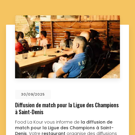
25
01/09/202
 match pour la Ligue des Champions
Nouveau sup
s
Food La Kou
nouveau su
r vous informe de
la diffusion de
réalisé par 
la Ligue des Champions à Saint-
souhaitant u
restaurant
organise des diffusions