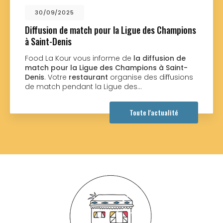
01/09/2025
h pour la Ligue des Champions
Nouveau support 
Food La Kour à Sa
nouveau support
s informe de
la diffusion de
réalisé par la soc
gue des Champions à Saint-
souhaitant une agr
urant
organise des diffusions
 la Ligue des…
Toute l'actualité