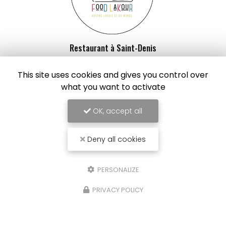
Restaurant à Saint-Denis
4 rue du Général de Gaulle
This site uses cookies and gives you control over
97400 Saint-Denis
what you want to activate
06 92 94 42 94
Lundi au vendredi :
OK, accept all
8h - 15h
Samedi : 8h - 14h
Deny all cookies
Suivez-nous sur les réseaux sociaux
PERSONALIZE
PRIVACY POLICY