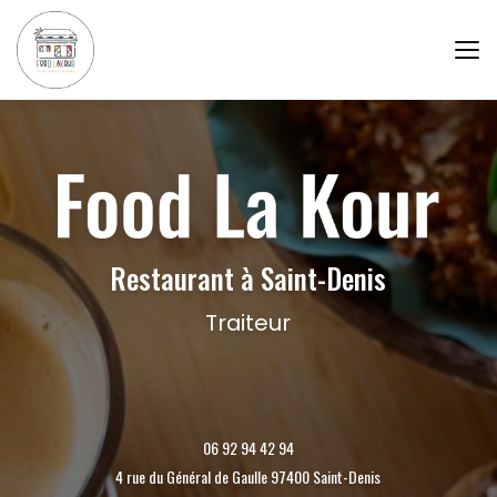
Aller
au
contenu
principal
Restaurant à Saint-Denis
Traiteur
06 92 94 42 94
4 rue du Général de Gaulle 97400 Saint-Denis