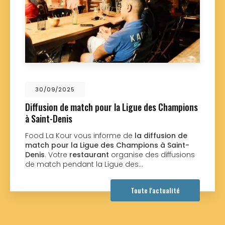
9/2025
01/0
on de match pour la Ligue des Champions
Nouvea
-Denis
Food L
nouvea
a Kour vous informe de
la diffusion de
réalisé
pour la Ligue des Champions à Saint-
souhait
Votre
restaurant
organise des diffusions
ch pendant la Ligue des…
Toute l'actualité