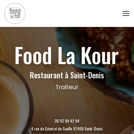
Aller
au
contenu
principal
Restaurant à Saint-Denis
Traiteur
06 92 94 42 94
4 rue du Général de Gaulle 97400 Saint-Denis