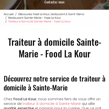
Contactez-nous
Accueil
Découvrez Food La Kour, restaurant à Saint-Denis
Restaurant Sainte-Marie - Food La Kour
Traiteur à domicile Sainte-Marie - Food La Kour
Traiteur à domicile Sainte-
Marie - Food La Kour
Découvrez notre service de traiteur à
domicile à Sainte-Marie
Chez
Food La Kour
, nous sommes fiers de vous offrir un
service de
traiteur à domicile à Sainte-Marie
qui allie
qualité
,
expertise
et passion pour la cuisine. Que ce soit