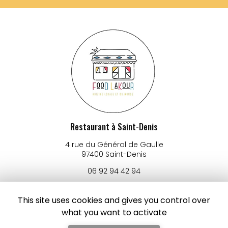
Restaurant à Saint-Denis
4 rue du Général de Gaulle
97400 Saint-Denis
06 92 94 42 94
Lundi au vendredi :
8h - 15h
This site uses cookies and gives you control over
Samedi : 8h - 14h
what you want to activate
Suivez-nous sur les réseaux sociaux