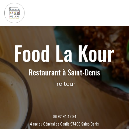
Aller
au
contenu
principal
Restaurant à Saint-Denis
Traiteur
06 92 94 42 94
4 rue du Général de Gaulle 97400 Saint-Denis