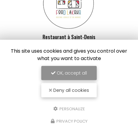
Restaurant à Saint-Denis
4 rue du Général de Gaulle
This site uses cookies and gives you control over
97400 Saint-Denis
what you want to activate
06 92 94 42 94
OK, accept all
Lundi au vendredi :
8h - 15h
Samedi : 8h - 14h
Deny all cookies
Suivez-nous sur les réseaux sociaux
PERSONALIZE
PRIVACY POLICY