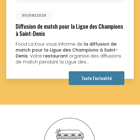
01/09/2025
atch pour la Ligue des Champions
Nouveau suppo
Food La Kour à
nouveau suppo
ous informe de
la diffusion de
réalisé par la 
Ligue des Champions à Saint-
souhaitant une 
staurant
organise des diffusions
nt la Ligue des…
Toute l'actualité