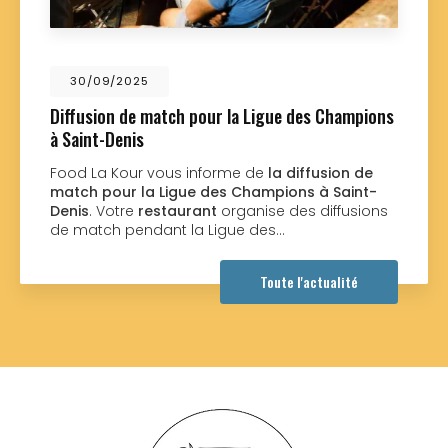
/09/2025
01
usion de match pour la Ligue des Champions
Nouv
nt-Denis
Food
nouv
 La Kour vous informe de
la diffusion de
réali
h pour la Ligue des Champions à Saint-
souha
s
. Votre
restaurant
organise des diffusions
atch pendant la Ligue des…
Toute l'actualité