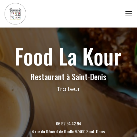
Aller
au
contenu
principal
Restaurant à Saint-Denis
Traiteur
06 92 94 42 94
4 rue du Général de Gaulle 97400 Saint-Denis