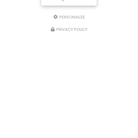
PERSONALIZE
Il reste
44
caractère(s)
Email
PRIVACY POLICY
Téléphone
Message :
0
caractère(s) saisi(s)
J'autorise ce site à conserver l'ensemble des données transmises dans
ce formulaire pour faciliter le suivi et le traitement de ma demande.
(Aucune exploitation commerciale ne sera faite des données conservées.