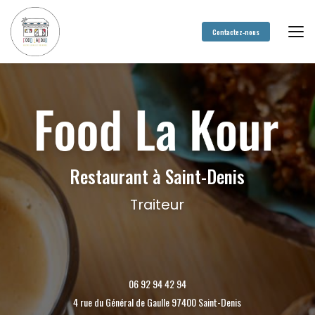
Aller
au
contenu
Contactez-nous
principal
Restaurant à Saint-Denis
Traiteur
06 92 94 42 94
4 rue du Général de Gaulle 97400 Saint-Denis